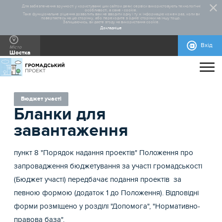
Для забезпечення зручності у користуванні цим сайтом деякі сервіси використовують технологічні
особливості, а саме - cookie.
Таке функціональне рішення дозволить вам не вводити одну і ту ж інформацію кожен раз, коли ви
повертаєтесь на цю сторінку, або переходите з однієї сторінки на іншу тощо.
Залишаючись, ви даєте згоду на використання cookie.
Докладніше
Вхід
Місто
Шостка
ПРО ПРОЄКТ
ДОПОМОГА
ЗАГАЛЬНА ІНФОРМАЦІЯ
СТАТИСТИКА
РЕАЛІЗОВАНІ ПРОЄКТИ
Бюджет участі
Бланки для
КОНТАКТИ
НОРМАТИВНО-ПРАВОВА БАЗА
ПРАВИЛА УЧАСТІ
БЛАНКИ ДЛЯ ЗАВАНТАЖЕННЯ
ДОВІДКОВА ІНФОРМАЦІЯ
завантаження
пункт 8 "Порядок надання проектів" Положення про
запровадження бюджетування за участі громадськості
(Бюджет участі) передбачає подання проектів за
певною формою (додаток 1 до Положення). Відповідні
форми розміщено у розділі "Допомога", "Нормативно-
правова база".